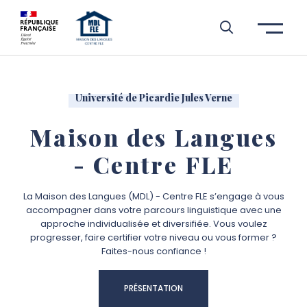
Aller à l’entête de page
Aller au menu principale
Aller au contenu principal
Aller à la recherche
Passer aux cookies
Aller au pied de page
Université de Picardie Jules Verne
Maison des Langues
- Centre FLE
La Maison des Langues (MDL) - Centre FLE s’engage à vous
accompagner dans votre parcours linguistique avec une
approche individualisée et diversifiée. Vous voulez
progresser, faire certifier votre niveau ou vous former ?
Faites-nous confiance !
PRÉSENTATION