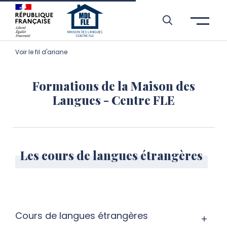
Aller à l’entête de page
Aller au menu principale
Aller au contenu principal
Aller à la recherche
Passer aux cookies
Aller au pied de page
Voir le fil d'ariane
Formations de la Maison des
Langues - Centre FLE
Les cours de langues étrangères
Cours de langues étrangères